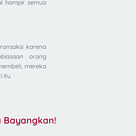
tal hampir semua
ransaksi karena
ebiasaan orang
 membeli, mereka
itu.
a Bayangkan!