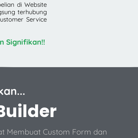
lian di Website
gsung terhubung
stomer Service
 Signifikan!!
an...
uilder
pat Membuat Custom Form dan