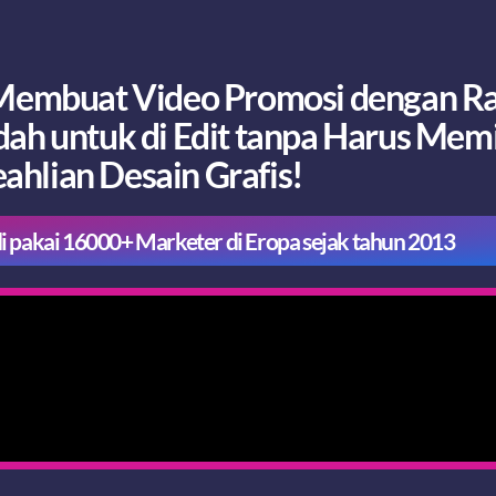
k Membuat Video Promosi dengan R
h untuk di Edit tanpa Harus Memi
ahlian Desain Grafis!
di pakai 16000+ Marketer di Eropa sejak tahun 2013