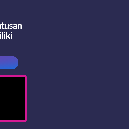
atusan
liki