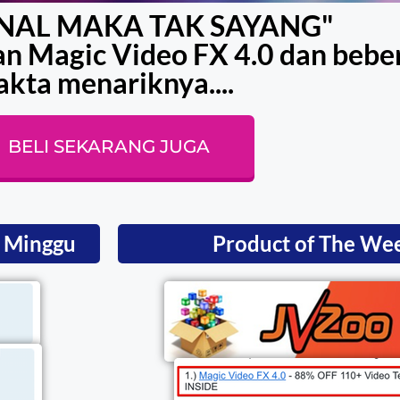
ENAL MAKA TAK SAYANG"
n Magic Video FX 4.0 dan bebe
akta menariknya....
BELI SEKARANG JUGA
1 Minggu
Product of The We