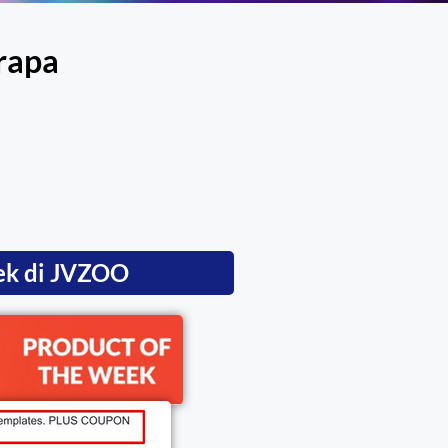
rapa
ek di JVZOO